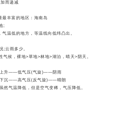
加而递减
量最丰富的地区：海南岛
地;
气温低的地方，等温线向低纬凸出。
况;云雨多少。
气候，裸地>草地>林地>湖泊，晴天>阴天。
上升――低气压(气旋)——阴雨
沉――高气压(反气旋)——晴朗
虽然气温降低，但是空气变稀，气压降低。