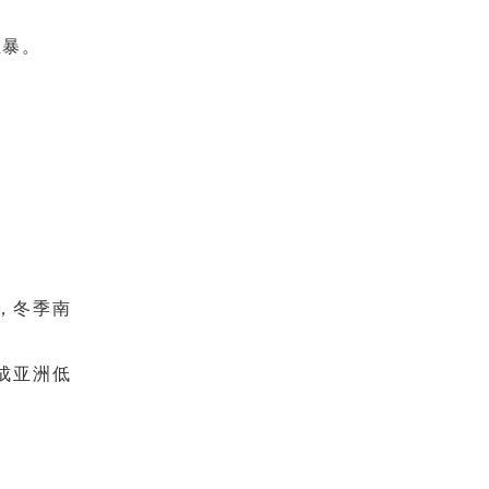
尘暴。
，冬季南
成亚洲低