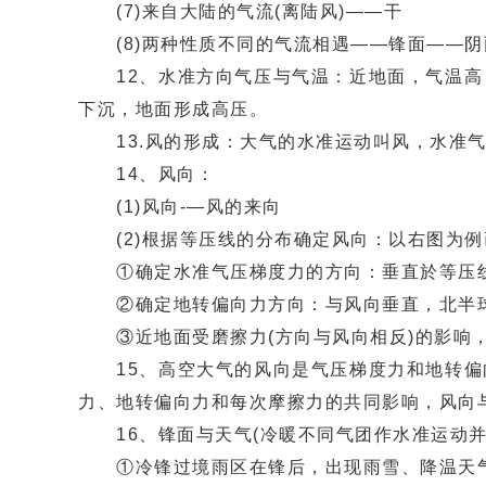
(7)来自大陆的气流(离陆风)——干
(8)两种性质不同的气流相遇——锋面——阴
12、水准方向气压与气温：近地面，气温高，
下沉，地面形成高压。
13.风的形成：大气的水准运动叫风，水准
14、风向：
(1)风向-—风的来向
(2)根据等压线的分布确定风向：以右图为例
①确定水准气压梯度力的方向：垂直於等压线
②确定地转偏向力方向：与风向垂直，北半
③近地面受磨擦力(方向与风向相反)的影响
15、高空大气的风向是气压梯度力和地转偏向
力、地转偏向力和每次摩擦力的共同影响，风向
16、锋面与天气(冷暖不同气团作水准运动并
①冷锋过境雨区在锋后，出现雨雪、降温天气