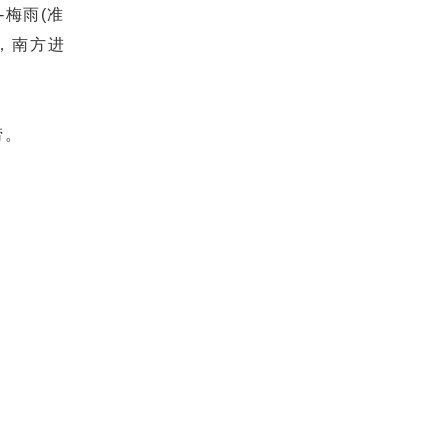
-梅雨(准
束，南方进
涝。