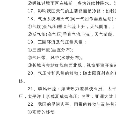
②暖锋过境雨区在锋前，多为连续性降水。过
17、影响我国天气的主要锋面是冷锋：如我
18、气压系统与天气(同一气团作垂直运动)
①气旋(低气压)垂直气流上升，天气阴雨。;
②反气旋(高气压)垂直气流下沉，天气晴朗
19、三圈环流及气压带风带：
①三圈环流(垂直分布);
②气压带、风带(水准分布);
③长城考察站红旗向西北飘，视窗要避开东南方
20、气压带和风带的移动：随太阳直射点的移
移。
21、季风环流：海陆热力差异使亚洲、太平
压，太平洋上形成夏威夷高压; 冬季：亚洲大
22、我国的旱涝灾害、雨带的移动与副热带
①雨带的移动