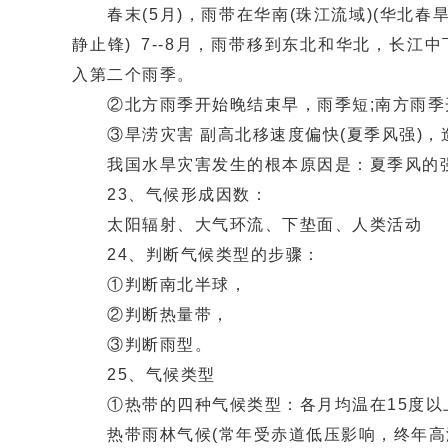
春末(5月)，雨带在华南(珠江流域)(华北春旱，东
静止锋) 7--8月，雨带移到东北和华北，长江中
入第二个雨季。
②北方雨季开始晚结束早，雨季短;南方雨季
③旱涝灾害 副高北移速度偏快(夏季风强)，造
我国水旱灾害发生的根本原因是：夏季风的强
23、气候形成因数：
太阳辐射、大气环流、下垫面、人类活动
24、判断气候类型的步骤：
①判断南北半球，
②判断热量带，
③判断雨型。
25、气候类型
①热带的四种气候类型：各月均温在15度以
热带雨林气候(常年受赤道低压影响，终年高