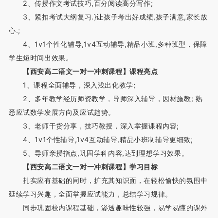
2、传授作文考试技巧,百分阅读高分写作;
3、紧扣考试大纲复习.}让孩子考出好成绩,孩子满意,家长放
心.;
4、1v1个性化辅导,1v4互动辅导,精品小班,多种班型，保障
学生短时间出效果。
【西安高二语文一对一冲刺课程】课程亮点
1、课程全面辅导，深入浅出化教学;
2、多年教学经历师资教学，导师深入辅导，因材施教; 熟
悉应试数学发展方向及应试趋势。
3、老师干货分享，技巧教授，深入掌握课程内容;
4、1v1个性辅导,1v4互动辅导,精品小班制辅导更细致;
5、导师亲授指点,巩固学科内容,达到理想学习效果。
【西安高二语文一对一冲刺课程】学习目标
扎实应有基础的同时，扩充其知识面，在轻松愉快的氛围中
延续学习兴趣，全面掌握应试能力，总结学习规律。
同步巩固校内课程基础，渗透趣味性较强，易学易懂的课外