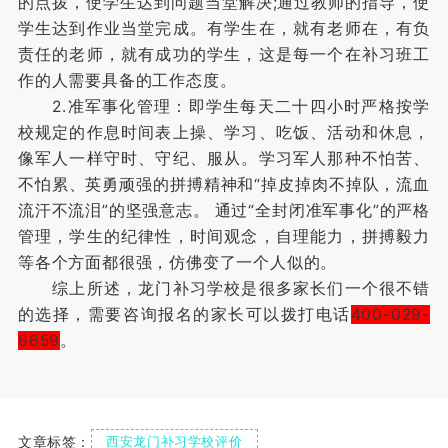
的点拨，使学生达到问题当堂解决;通过教师的指导，使
学生达到作业当堂完成。有学生在，就有老师在，有负
责任的老师，就有成功的学生，这是每一个在补习班工
作的人需要具备的工作态度。
2.准军事化管理：即学生每天二十四小时严格按学
校规定的作息时间表上操、学习、吃饭、活动和休息，
像军人一样守时、守纪、服从。学习军人那种不怕苦、
不怕累、英勇顽强的拼搏精神和“掉皮掉肉不掉队，流血
流汗不流泪”的坚强意志。 通过“全封闭准军事化”的严格
管理，学生的纪律性，时间观念，自理能力，拼搏毅力
等各个方面都很强，仿佛变了一个人似的。
综上所述，龙门补习学校是很多家长们一个很不错
的选择，需要咨询报名的家长可以拨打电话
400-029-
6659
。
文章标签：
西安龙门补习学校评价