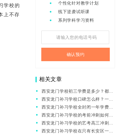
个性化针对教学计划
习学校的
线下逆袭试听课
本上不存
系列学科学习资料
确认预约
相关文章
西安龙门学校初三学费是多少？都有
啥班型？
西安龙门补习学校口碑怎么样？一对
一补习有人去过吗？
西安龙门补习学校全封闭一年学费贵
不贵？
西安龙门补习学校的考前冲刺如何安
排的?收费如何?
西安龙门补习学校的艺考高三冲刺的
班咋样?推荐吗?
西安龙门补习学校在只有长安区一个