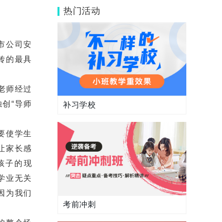
校区吗?还有别的校区吗?
热门活动
市公司安
传的最具
老师经过
创“导师
补习学校
要使学生
让家长感
孩子的现
学业无关
因为我们
考前冲刺