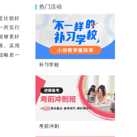
吗？
热门活动
是比较好
一所实行
能够更好
障。采用
础略差一
补习学校
考前冲刺