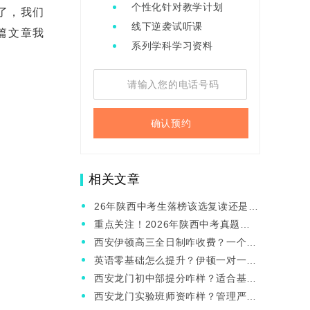
个性化针对教学计划
了，我们
线下逆袭试听课
篇文章我
系列学科学习资料
确认预约
相关文章
26年陕西中考生落榜该选复读还是职
高？中考复读学校怎么挑选？
重点关注！2026年陕西中考真题及
答案汇总（考后持续更新）
西安伊顿高三全日制咋收费？一个月
能提多少分？
英语零基础怎么提升？伊顿一对一好
吗？
西安龙门初中部提分咋样？适合基础
差的吗？
西安龙门实验班师资咋样？管理严