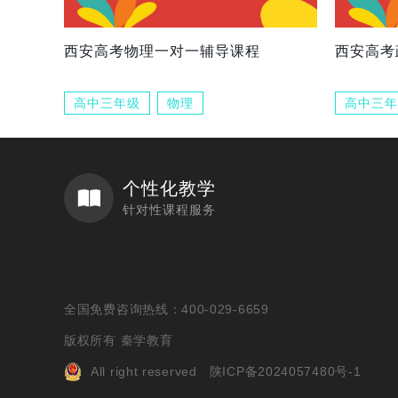
西安高考物理一对一辅导课程
西安高考
高中三年级
物理
高中三年
个性化教学
针对性课程服务
全国免费咨询热线：400-029-6659
版权所有 秦学教育
All right reserved
陕ICP备2024057480号-1