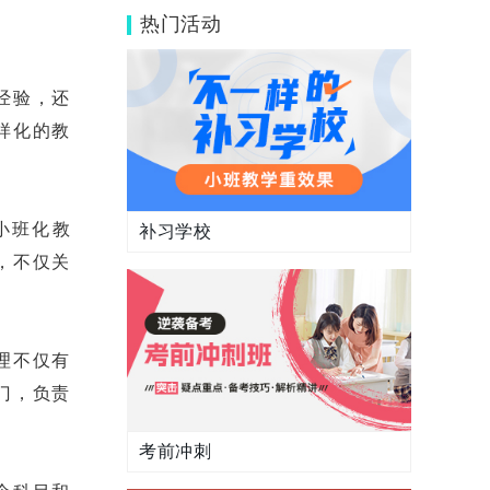
话吗?
热门活动
经验，还
样化的教
小班化教
补习学校
，不仅关
理不仅有
门，负责
考前冲刺