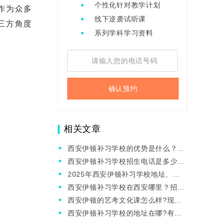
个性化针对教学计划
作为众多
线下逆袭试听课
三方角度
系列学科学习资料
确认预约
相关文章
西安伊顿补习学校的优势是什么？补
习多久就有效果？
西安伊顿补习学校招生电话是多少？
现在上可以吗？
2025年西安伊顿补习学校地址、电
话是什么？
西安伊顿补习学校在西安哪里？招生
电话是什么？
西安伊顿的艺考文化课怎么样?现在
还推荐去伊顿吗?
西安伊顿补习学校的地址在哪?有电