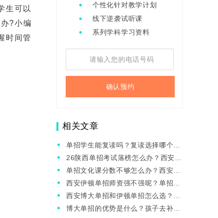
个性化针对教学计划
学生可以
线下逆袭试听课
办?小编
系列学科学习资料
握时间管
确认预约
相关文章
单招学生能复读吗？复读选择哪个机
构好？
26陕西单招考试落榜怎么办？西安伊
顿教育有职教高考集训班吗？
单招文化课分数不够怎么办？西安伊
顿单招能复读吗？
西安伊顿单招师资强不强呢？单招面
试常见问题有哪些？
西安博大单招和伊顿单招怎么选？孩
子去哪个比较好？
博大单招的优势是什么？孩子去补习