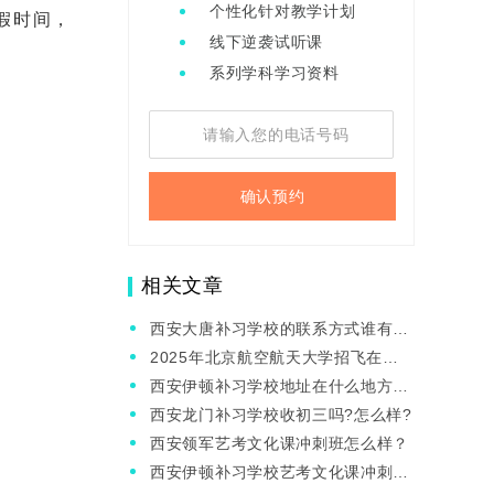
个性化针对教学计划
假时间，
线下逆袭试听课
系列学科学习资料
确认预约
相关文章
西安大唐补习学校的联系方式谁有?
可以介绍一下大唐吗?
2025年北京航空航天大学招飞在陕
招生院校政策总览!
西安伊顿补习学校地址在什么地方?
今年的升学率咋样?
西安龙门补习学校收初三吗?怎么样?
西安领军艺考文化课冲刺班怎么样？
西安伊顿补习学校艺考文化课冲刺班