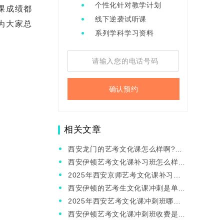
个性化针对教学计划
课成绩都
线下逆袭试听课
为大家总
系列学科学习资料
确认预约
相关文章
西安龙门的艺考文化课怎么样啊?收
费高吗?
西安伊顿艺考文化课补习班怎么样？
艺考生怎样提高艺考文化课？
2025年西安京师艺考文化课补习怎
么样？
西安伊顿的艺考生文化课冲刺是单独
开班的吗？可以介绍一下伊顿吗？
2025年西安艺考文化课冲刺班哪家
好？伊顿怎么样？
西安伊顿艺考文化课冲刺班收费是多