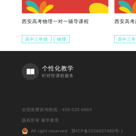
西安高考物理一对一辅导课程
西安高考
高中三年级
物理
高中三年
个性化教学
针对性课程服务
全国免费咨询热线：400-029-6659
版权所有 秦学教育
All right reserved
陕ICP备2024057480号-1