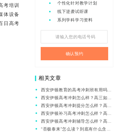
个性化针对教学计划
高考培训
线下逆袭试听课
媒体设备
系列学科学习资料
百日高考
确认预约
相关文章
西安伊顿教育的高考冲刺班有用吗？
高三物理怎么补？
西安伊顿高考冲刺怎么样？高三如何
合理规划学习时间提升成绩？
西安伊顿高考冲刺提分怎么样？高三
物理提升方法
西安伊顿补习高考冲刺怎么样？高三
必须强化的7种意识
西安伊顿高考冲刺辅导怎么样？高三
三模成绩是接近高考吗？
“否极泰来”怎么读？到底有什么含