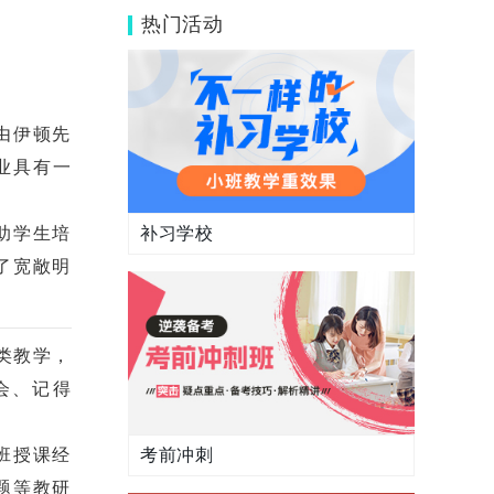
义？
热门活动
由伊顿先
业具有一
补习学校
助学生培
了宽敞明
类教学，
会、记得
考前冲刺
班授课经
题等教研