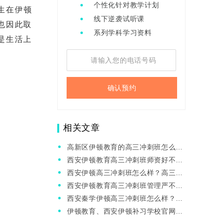
个性化针对教学计划
生在伊顿
线下逆袭试听课
也因此取
系列学科学习资料
是生活上
确认预约
相关文章
高新区伊顿教育的高三冲刺班怎么
样？有什么优势？
西安伊顿教育高三冲刺班师资好不好
呢？高三补课真的有用吗？
西安伊顿高三冲刺班怎么样？高三提
分方法
西安伊顿教育高三冲刺班管理严不
严？高三英语怎么提升呢？
西安秦学伊顿高三冲刺班怎么样？高
三备考状态不好怎么办？
伊顿教育、西安伊顿补习学校官网地