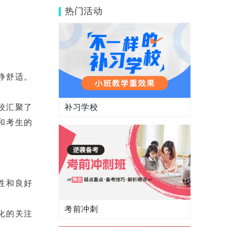
址
热门活动
静舒适。
补习学校
校汇聚了
和考生的
性和良好
考前冲刺
化的关注