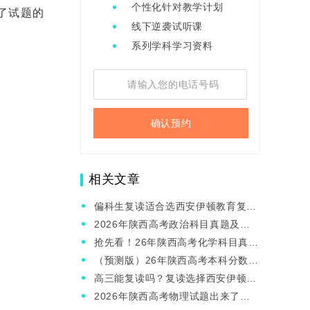
个性化针对教学计划
了试题的
线下逆袭试听课
系列学科学习资料
确认预约
相关文章
偏科生复读适合选西安伊顿教育复读
班吗？有啥优势？
2026年陕西高考政治科目真题及答
案出来了吗？
抢先看！26年陕西高考化学科目真题
及答案来啦~
（预测版）26年陕西高考本科分数线
是多少？
高三能复读吗？复读选择西安伊顿教
育高三复读班行吗？
2026年陕西高考物理试题出来了