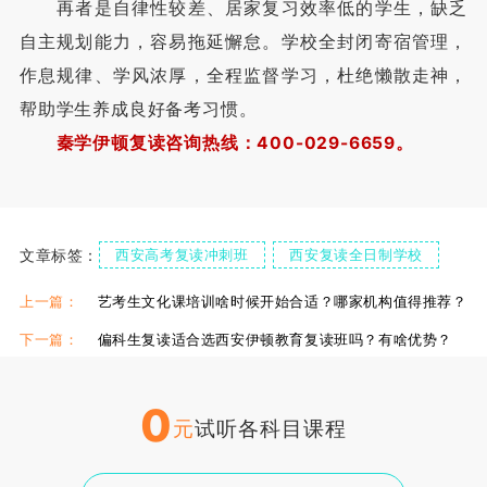
再者是自律性较差、居家复习效率低的学生，缺乏
自主规划能力，容易拖延懈怠。学校全封闭寄宿管理，
作息规律、学风浓厚，全程监督学习，杜绝懒散走神，
帮助学生养成良好备考习惯。
秦学伊顿复读咨询热线：400-029-6659。
文章标签：
西安高考复读冲刺班
西安复读全日制学校
复读全日制补习学校
上一篇：
艺考生文化课培训啥时候开始合适？哪家机构值得推荐？
下一篇：
偏科生复读适合选西安伊顿教育复读班吗？有啥优势？
0
元
试听各科目课程