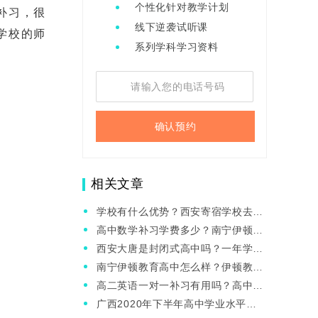
个性化针对教学计划
补习，很
线下逆袭试听课
学校的师
系列学科学习资料
确认预约
相关文章
学校有什么优势？西安寄宿学校去哪
家？
高中数学补习学费多少？南宁伊顿教
育怎么样？
西安大唐是封闭式高中吗？一年学费
多少？
南宁伊顿教育高中怎么样？伊顿教育
学费高吗？
高二英语一对一补习有用吗？高中英
语补习班大概多钱？
广西2020年下半年高中学业水平考