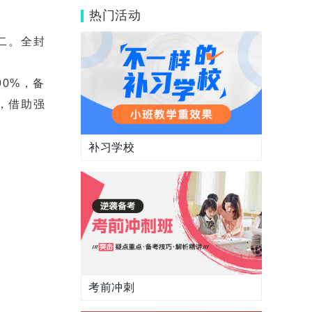
试安排：12月17日-18日开考！
热门活动
二。全封
0%，备
，借助强
补习学校
考前冲刺