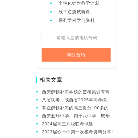
个性化针对教学计划
线下逆袭试听课
系列学科学习资料
确认预约
相关文章
西安伊顿补习学校的艺考集训有寄宿
吗?可以介绍一下吗?
八省联考，陕西省2025年高考综合
改革考试时间公布！
有在伊顿补习的高三提分100多的
吗?
西安五环中学、四十八中学、庆华中
学军训时间分享！
2024届高三八校联考试题
2023届铁一中第一次模考资料分享!