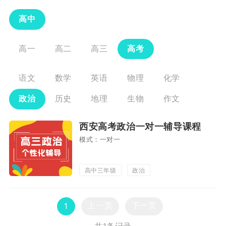
高中
高一
高二
高三
高考
语文
数学
英语
物理
化学
政治
历史
地理
生物
作文
西安高考政治一对一辅导课程
模式：一对一
高中三年级
政治
上一页
下一页
1