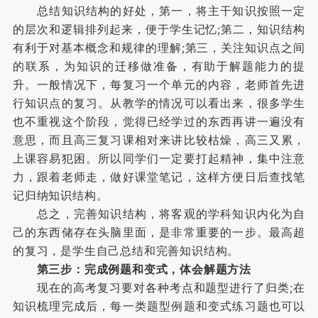
总结知识结构的好处，第一，将主干知识按照一定
的层次和逻辑排列起来，便于学生记忆;第二，知识结构
有利于对基本概念和规律的理解;第三，关注知识点之间
的联系，为知识的迁移做准备，有助于解题能力的提
升。一般情况下，每复习一个单元的内容，老师首先进
行知识点的复习。从教学的情况可以看出来，很多学生
也不重视这个阶段，觉得已经学过的东西再讲一遍没有
意思，而且高三复习课相对来讲比较枯燥，高三又累，
上课容易犯困。所以同学们一定要打起精神，集中注意
力，跟着老师走，做好课堂笔记，这样方便日后查找笔
记归纳知识结构。
总之，完善知识结构，将客观的学科知识内化为自
己的东西储存在头脑里面，是非常重要的一步。最高超
的复习，是学生自己总结和完善知识结构。
第三步：完成例题和变式，体会解题方法
现在的高考复习要对各种考点和题型进行了归类;在
知识梳理完成后，每一类题型例题和变式练习题也可以