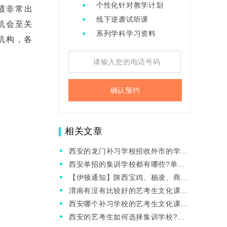
个性化针对教学计划
绩非常出
线下逆袭试听课
机会至关
系列学科学习资料
机构，各
确认预约
相关文章
西安的龙门补习学校招收外市的学生
吗?需要提供什么?
西安单招的集训学校都有哪些?单招
需要集训吗?
【伊顿通知】陕西宝鸡、杨凌、商洛
等市(区)已发2025年高考报名!
渭南有没有比较好的艺考生文化课补
习班？
西安哪个补习学校的艺考生文化课冲
刺比较好？
西安的艺考生如何选择集训学校?西