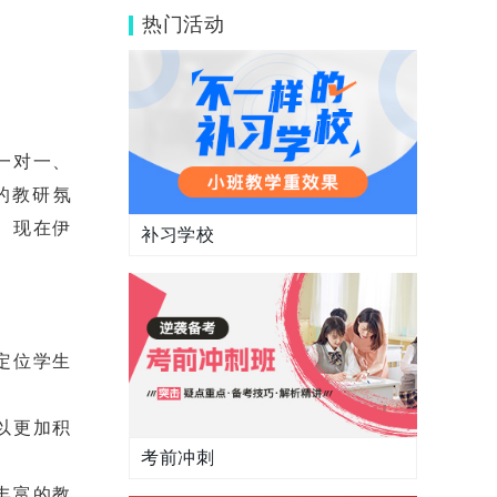
安伊顿教育怎么样?
热门活动
一对一、
的教研氛
。现在伊
补习学校
定位学生
以更加积
考前冲刺
丰富的教