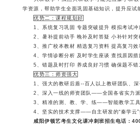
学资源，帮助学生全面巩固基础知识，提升应试
优势二：课程规划好
1、系统复习巩固 专题突破提升 模拟考试冲
2、暑补提前动手 晚补及时答疑 小补针对突
3、推广校本教材 精选复习资料 提高复习效
4、学情诊断分析 及时学生座谈 查找原因措
5、错题及时打印 养成良好习惯 确保题不错
优势三：师资强大
1、强大的教研后盾--百人以上教研团队、深
2、深入一线的师资团队——全国各省实力派
3、精准的测、教、学、练——智能教学工具I
4、坚实的技术支撑——自主研发的“秦学云”
咸阳伊顿艺考生文化课冲刺班招生电话：4000