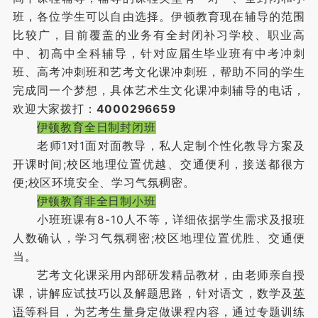
班，各位学生可以自由选择。伊顿教育现在辅导的范围
比较广，目前覆盖的业务有全封闭补习学校、职业高
中、初高中全科辅导，针对应届生毕业班有中考冲刺
班、高考冲刺班和艺考文化课冲刺班，帮助不同的学生
完成同一个梦想，具体艺术生文化课冲刺辅导的电话，
欢迎大家拨打：
4000296659
伊顿教育全日制封闭班
老师1对1面对面教导，私人定制个性化教导方案及
开课时间;校区地理位置优越、交通便利，接送都很方
便;校区环境安全、学习气氛稠密。
伊顿教育非全日制小班
小班班课有8-10人不等，详细依据学生需求及报班
人数确认，学习气氛稠密;校区地理位置优胜、交通便
当。
艺考文化课采用内部研发精品教材，由老师亲自授
课，讲解应试技巧以及解题思路，针对语文，数学及
英
语
等科目，为艺考生量身定做课程内容，通过专题训练