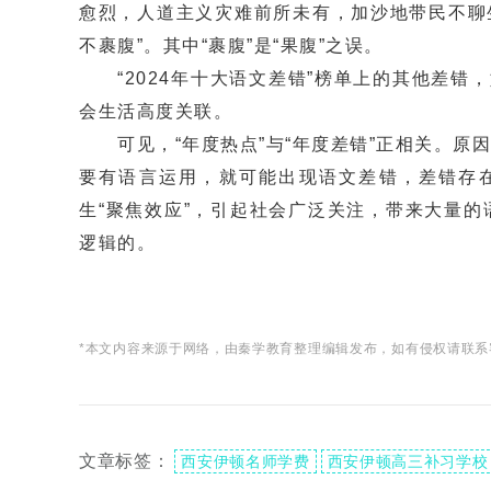
愈烈，人道主义灾难前所未有，加沙地带民不聊
不裹腹”。其中“裹腹”是“果腹”之误。
“2024年十大语文差错”榜单上的其他差错，如
会生活高度关联。
可见，“年度热点”与“年度差错”正相关。原
要有语言运用，就可能出现语文差错，差错存在
生“聚焦效应”，引起社会广泛关注，带来大量
逻辑的。
*本文内容来源于网络，由秦学教育整理编辑发布，如有侵权请联系
文章标签：
西安伊顿名师学费
西安伊顿高三补习学校