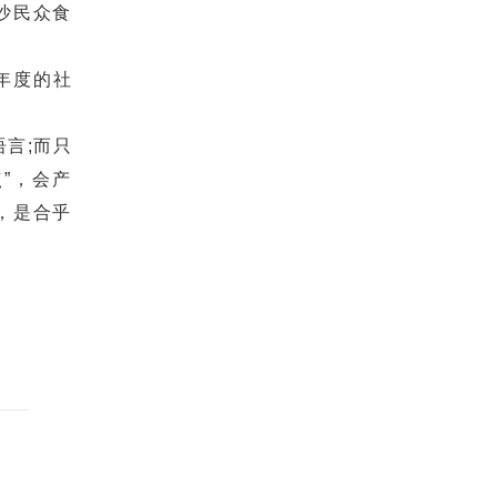
沙民众食
一年度的社
言;而只
”，会产
，是合乎