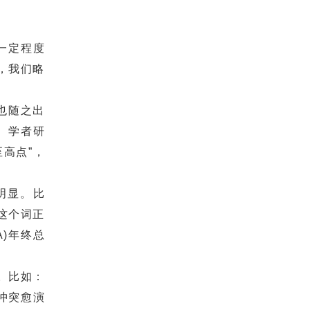
一定程度
，我们略
也随之出
。学者研
高点”，
明显。比
这个词正
A)年终总
。比如：
冲突愈演