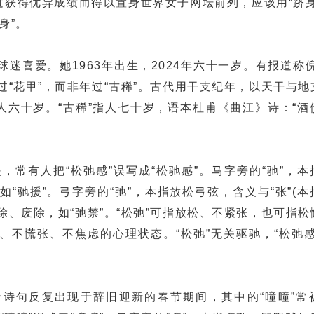
过获得优异成绩而得以置身世界女子网坛前列，应该用“跻身
身”。
喜爱。她1963年出生，2024年六十一岁。有报道称倪
过“花甲”，而非年过“古稀”。古代用干支纪年，以天干与
人六十岁。“古稀”指人七十岁，语本杜甫《曲江》诗：“酒
，常有人把“松弛感”误写成“松驰感”。马字旁的“驰”，本
“驰援”。弓字旁的“弛”，本指放松弓弦，含义与“张”(本
除、废除，如“弛禁”。“松弛”可指放松、不紧张，也可指
、不慌张、不焦虑的心理状态。“松弛”无关驱驰，“松弛感
诗句反复出现于辞旧迎新的春节期间，其中的“曈曈”常