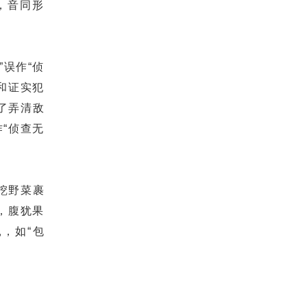
，音同形
误作“侦
和证实犯
了弄清敌
“侦查无
挖野菜裹
反，腹犹果
扎，如“包