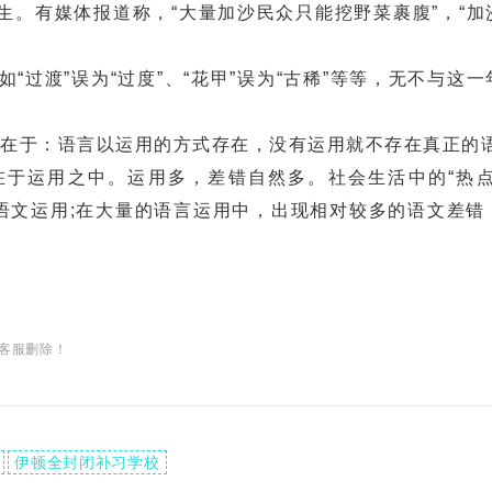
生。有媒体报道称，“大量加沙民众只能挖野菜裹腹”，“加
“过渡”误为“过度”、“花甲”误为“古稀”等等，无不与这
因在于：语言以运用的方式存在，没有运用就不存在真正的语
于运用之中。运用多，差错自然多。社会生活中的“热点
的语文运用;在大量的语言运用中，出现相对较多的语文差错
客服删除！
伊顿全封闭补习学校