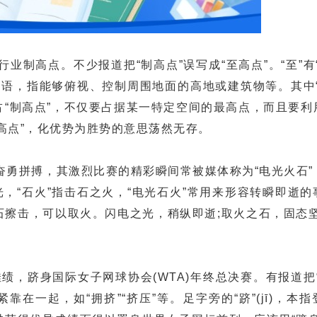
高点。不少报道把“制高点”误写成“至高点”。“至”有“
事用语，指能够俯视、控制周围地面的高地或建筑物等。其中
占“制高点”，不仅要占据某一特定空间的最高点，而且要利
至高点”，化优势为胜势的意思荡然无存。
拼搏，其激烈比赛的精彩瞬间常被媒体称为“电光火石”
光，“石火”指击石之火，“电光石火”常用来形容转瞬即逝
石擦击，可以取火。闪电之光，稍纵即逝;取火之石，固态坚
，跻身国际女子网球协会(WTA)年终总决赛。有报道把“
靠在一起，如“拥挤”“挤压”等。足字旁的“跻”(jī)，本