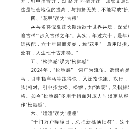
升，引申指晋升，如“跻升”即指升迁。郑钦文通
这是社会地位的提高，与拥挤无关，不能写成“挤
四、“花甲”误为“古稀”
乒乓名将倪夏莲长期活跃于世界乒坛，深受球迷
逾古稀”“步入古稀之年”。其实，年过六十，是年
综搭配，六十年周而复始，称“花甲”，后用以指
处有，人生七十古来稀。”
五、“松弛感”误为“松驰感”
2024年，“松弛感”一词广为流传。遗憾的是
马，引申指车马等跑得快，又泛指快跑、疾行，如
弦)相对。引申指放松、松懈，如“弛缓”，又指解
格。如今“松弛感”多用于指面对压力时淡定从容
作“松驰感”。
六、“曈曈”误为“瞳瞳”
“千门万户曈曈日，总把新桃换旧符”，这个