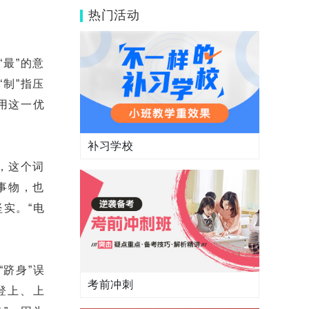
住宿环境好吗？
热门活动
最”的意
“制”指压
用这一优
补习学校
，这个词
的事物，也
实。“电
跻身”误
考前冲刺
指登上、上