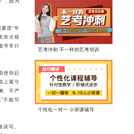
”，因为
夏莲“年
地支依次错
债寻常行
艺考冲刺 不一样的艺考培训
指使劲赶
指上紧弓
松懈、不严
”不能写
个性化一对一 小班课辅导
被误写。