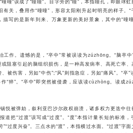
“曈曈”误成了“瞳瞳”。目字旁的“瞳”，本指瞳孔，即眼球
阳有关，叠用作“曈曈”，形容太阳刚升起时明亮的样子。“
，描写的是新年到来、万象更新的美好景象，其中的“曈曈
。遗憾的是，“卒中”常被误读为zúzhōnɡ。“脑卒中
突发破裂或阻塞引起的脑组织损伤，是一种高发病率、高死亡率
、被伤害，另如“中伤”;“风”则指急症，另如“痛风”。“卒”
猝”。“卒中”即突然被侵袭，应该读cùzhònɡ。读成zúz
锡悦被弹劾，叙利亚巴沙尔政权崩溃，诸多权力更迭中往
报道把“过渡”误写成“过度”。“度”本指计量长短的标准，
”“过度兴奋”。三点水的“渡”，本指横过水面。“过渡”字