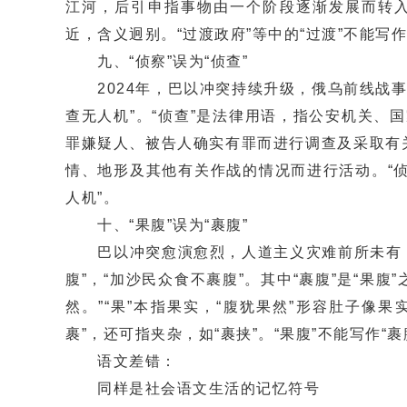
江河，后引申指事物由一个阶段逐渐发展而转入另
近，含义迥别。“过渡政府”等中的“过渡”不能写作
九、“侦察”误为“侦查”
2024年，巴以冲突持续升级，俄乌前线战事
查无人机”。“侦查”是法律用语，指公安机关
罪嫌疑人、被告人确实有罪而进行调查及采取有关
情、地形及其他有关作战的情况而进行活动。“
人机”。
十、“果腹”误为“裹腹”
巴以冲突愈演愈烈，人道主义灾难前所未有，
腹”，“加沙民众食不裹腹”。其中“裹腹”是“果腹
然。”“果”本指果实，“腹犹果然”形容肚子像果
裹”，还可指夹杂，如“裹挟”。“果腹”不能写作“裹
语文差错：
同样是社会语文生活的记忆符号