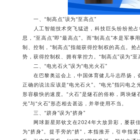
一、“制高点”误为“至高点”
人工智能技术突飞猛进，科技巨头纷纷抢占行业制
思，“至高点”即“最高点”。而“制高点”本是军
制、控制，“制高点”指能获得控制权的高点。抢
势，获得控制权、拥有掌控力。“制高点”误为“
二、“电光石火”误为“电光火石”
在巴黎奥运会上，中国体育健儿斗志昂扬，奋勇
正确的说法应该是“电光石火”。“电光”指闪电之
形容极快的速度。“火石”是燧石的俗称，两块燧
光”与“火石”形态相去甚远，并举使用不当。
三、“跻身”误为“挤身”
网球新星郑钦文在2024年大放异彩，屡获佳绩
为“挤身”。提手旁的“挤”，本指推开，引申指紧紧