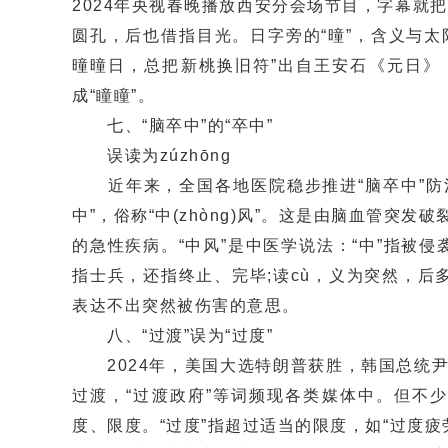
2024年央视春晚播放西安分会场节目，字幕就把
圆孔，后也借指目光。日字旁的“曈”，含义与太
曈曈日，总把新桃换旧符”出自王安石《元日》
成“瞳瞳”。
七、“脑卒中”的“卒中”
误读为zúzhōnɡ
近年来，全国各地医院稳步推进“脑卒中”防治工作
中”，俗称“中(zhònɡ)风”。这是由脑血管
的急性疾病。“中风”是中医学说法：“中”指被侵袭
指士兵，还指终止、完毕;读cù，义为突然，后多作“
表达不出突然被伤害的意思。
八、“过渡”误为“过度”
2024年，美国大选特朗普获胜，韩国总统尹
过渡，“过渡政府”等词频现各类媒体中。但不少
度、限度。“过度”指超过适当的限度，如“过度疲劳