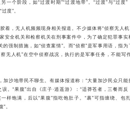
一个阶段，如“过渡时期”“过渡地带”。“过渡”与“过度”
“过度”。
胶着，无人机频频现身相关报道。不少媒体将“侦察无人机”
、国家安全机关和检察机关在刑事案件中，为了确定犯罪事实
的强制措施，如“侦查案情”。而“侦察”是军事用语，指为
侦察无人机”在空中侦察战况，执行的是军事任务，不能写作
加沙地带民不聊生。有媒体报道称：“大量加沙民众只能
”之误。“果腹”出自《庄子·逍遥游》：“适莽苍者，三餐而
实一样饱满，后以“果腹”指吃饱肚子。“裹”可指缠绕、包
腹”。