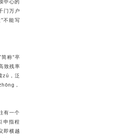
虹膜中心的
千门万户
”不能写
”简称“卒
、高致残率
读zú，泛
hōnɡ，
往有一个
引申指程
面义即横越