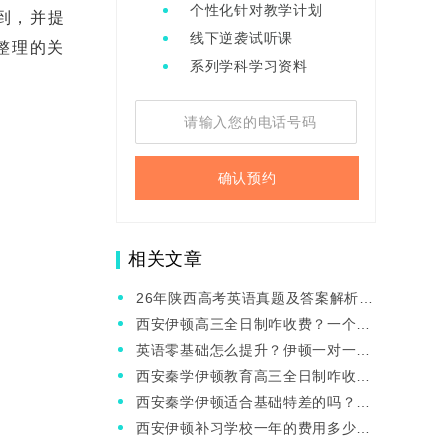
个性化针对教学计划
到，并提
线下逆袭试听课
整理的关
系列学科学习资料
确认预约
相关文章
26年陕西高考英语真题及答案解析出
来了吗？
西安伊顿高三全日制咋收费？一个月
能提多少分？
英语零基础怎么提升？伊顿一对一好
吗？
西安秦学伊顿教育高三全日制咋收
费？有小班型吗？
西安秦学伊顿适合基础特差的吗？小
班课啥价位？
西安伊顿补习学校一年的费用多少？