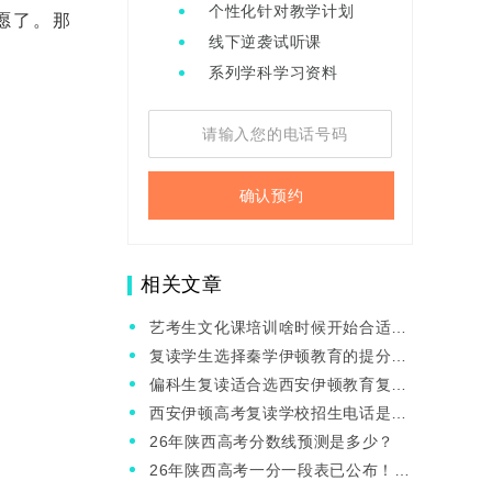
个性化针对教学计划
愿了。那
线下逆袭试听课
系列学科学习资料
确认预约
相关文章
艺考生文化课培训啥时候开始合适？
哪家机构值得推荐？
复读学生选择秦学伊顿教育的提分效
果好吗？哪些学生适合选？
偏科生复读适合选西安伊顿教育复读
班吗？有啥优势？
西安伊顿高考复读学校招生电话是多
少？学校地址在哪里呢？
26年陕西高考分数线预测是多少？
26年陕西高考一分一段表已公布！速