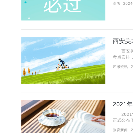
高考
2024
考时间，
西安美
西安美术
考点安排
第一时间
艺考资讯
2
习，毕竟
2021
正式公布
生要及时
教育新闻
2
排，参考