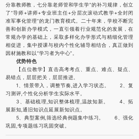
分靠教师教，七分靠老师管和学生学”的补习规律，创立
了“导师+讲师+专业班主任+分层次滚动式教学+全封闭
准军事化管理”的龙门教育模式。二十年来，学校不断完
善和创新办学模式，一直引领着行业规范化的发展，在
常规办学的基础上，采取多样化办学形式与精细化管理
相促进，集中授课与校内个性化辅导相结合，真正做到
因材施教和以“学习者为中心”。
优势特色
【点位教学】直击高考考点、重点、难点、疑点、
易错点，层层把关，层层推进。
1、情景带入，调整节奏,进入学习状态。 2、复
习测评,个性化分析学生实际水平。
3、基础梳理,知识整体梳理,温故知新。 4、拓
展新知,通旧知识点延展新知识点。
5、典型案例,筛选经典例题集中练习。 6、强化
巩固,专项题练习巩固突破。