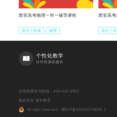
西安高考物理一对一辅导课程
西安高考
高中三年级
物理
高中三年
个性化教学
针对性课程服务
全国免费咨询热线：400-029-6659
版权所有 秦学教育
All right reserved
陕ICP备2024057480号-1