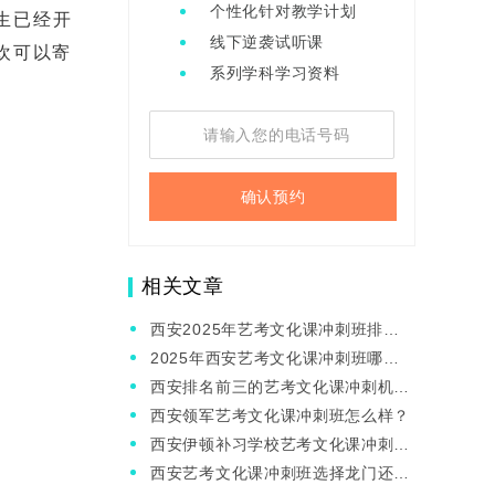
个性化针对教学计划
生已经开
线下逆袭试听课
欢可以寄
系列学科学习资料
确认预约
相关文章
西安2025年艺考文化课冲刺班排
名，哪家冲刺班比较好？
2025年西安艺考文化课冲刺班哪家
好？伊顿怎么样？
西安排名前三的艺考文化课冲刺机构
有哪些？
西安领军艺考文化课冲刺班怎么样？
西安伊顿补习学校艺考文化课冲刺班
怎么样？
西安艺考文化课冲刺班选择龙门还是